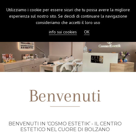
Utilizziamo i cookie per essere sicuri che tu possa avere la migliore
TOGGL
esperienza sul nostro sito. Se decidi di continuare la navigazione
NAVIGA
consideriamo che accetti il loro uso
info sui cookies
OK
BENVENUTI IN ‘COSMO ESTETIK’ - IL CENTRO
ESTETICO NEL CUORE DI BOLZANO